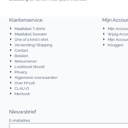
Klantenservice
Mijn Accou
Maattabel T-shirts
Mijn Accou
Maattabel Sweater
Wijzig Acc
One of a kind t-shirt
Mijn Accoun
Verzending/Shipping
Inloggen
Contact
Betalen
Retourneren
Lookbook No106
Privacy
Algemene voorwaarden
Over Nº106
CLAU-D
Menlook
Nieuwsbrief
Vul je e-mailadres in voor de nieuwsbrief
E-mailadres