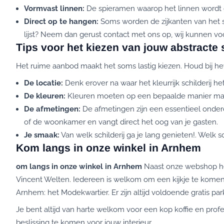
Vormvast linnen:
De spieramen waarop het linnen wordt ge
Direct op te hangen:
Soms worden de zijkanten van het sc
lijst? Neem dan gerust contact met ons op, wij kunnen voo
Tips voor het kiezen van jouw abstracte s
Het ruime aanbod maakt het soms lastig kiezen. Houd bij 
De locatie:
Denk erover na waar het kleurrijk schilderij he
De kleuren:
Kleuren moeten op een bepaalde manier matc
De afmetingen:
De afmetingen zijn een essentieel onderdee
of de woonkamer en vangt direct het oog van je gasten.
Je smaak:
Van welk schilderij ga je lang genieten!. Welk s
Kom langs in onze winkel in Arnhem
om langs in onze winkel in Arnhem
Naast onze webshop heb
Vincent Welten. Iedereen is welkom om een kijkje te kome
Arnhem: het Modekwartier. Er zijn altijd voldoende gratis p
Je bent altijd van harte welkom voor een kop koffie en pro
beslissing te komen voor jouw interieur.