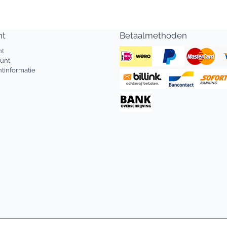
nt
Betaalmethoden
nt
ount
tinformatie