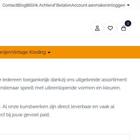
Contact
Blog
Billink Achteraf Betalen
Account aanmaken
Inloggen
0
erijen
Vintage Kleding
 iedereen toegankelijk dankzij ons uitgebreide assortiment
e kunstenaar speelt met uiteenlopende vormen en kleuren,
. Al onze kunstwerken zijn direct leverbaar en vaak al
t bij jouw gevoel past.