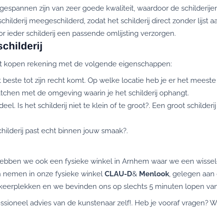
spannen zijn van zeer goede kwaliteit, waardoor de schilderije
hilderij meegeschilderd, zodat het schilderij direct zonder lijst
r ieder schilderij een passende omlijsting verzorgen.
childerij
het kopen rekening met de volgende eigenschappen:
t beste tot zijn recht komt. Op welke locatie heb je er het meeste 
hen met de omgeving waarin je het schilderij ophangt.
l. Is het schilderij niet te klein of te groot?. Een groot schilde
childerij past echt binnen jouw smaak?.
ben we ook een fysieke winkel in Arnhem waar we een wisselend
n nemen in onze fysieke winkel
CLAU-D
&
Menlook
, gelegen aan
arkeerplekken en we bevinden ons op slechts 5 minuten lopen van 
fessioneel advies van de kunstenaar zelf!. Heb je vooraf vragen