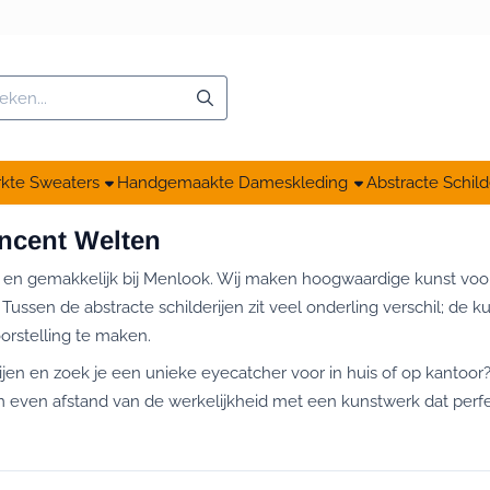
ken
kte Sweaters
Handgemaakte Dameskleding
Abstracte Schild
incent Welten
l en gemakkelijk bij Menlook. Wij maken hoogwaardige kunst voor
. Tussen de abstracte schilderijen zit veel onderling verschil; d
orstelling te maken.
ijen en zoek je een unieke eyecatcher voor in huis of op kantoor?
em even afstand van de werkelijkheid met een kunstwerk dat perfec