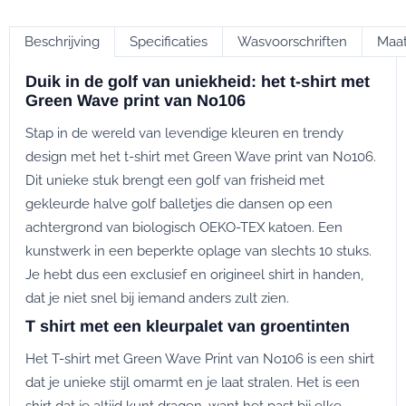
Beschrijving
Specificaties
Wasvoorschriften
Maat
Duik in de golf van uniekheid: het t-shirt met
Green Wave print van No106
Stap in de wereld van levendige kleuren en trendy
design met het t-shirt met Green Wave print van No106.
Dit unieke stuk brengt een golf van frisheid met
gekleurde halve golf balletjes die dansen op een
achtergrond van biologisch OEKO-TEX katoen. Een
kunstwerk in een beperkte oplage van slechts 10 stuks.
Je hebt dus een exclusief en origineel shirt in handen,
dat je niet snel bij iemand anders zult zien.
T shirt met een kleurpalet van groentinten
Het T-shirt met Green Wave Print van No106 is een shirt
dat je unieke stijl omarmt en je laat stralen. Het is een
shirt dat je altijd kunt dragen, want het past bij elke