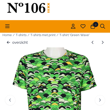
Cookievoorkeuren zijn momenteel gesloten.
0
Home
/
T-shirts
/
T-shirts met print
/
T-shirt 'Green Wave'
overzicht