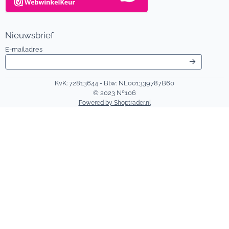
Nieuwsbrief
Vul je e-mailadres in voor de nieuwsbrief
E-mailadres
KvK: 72813644 - Btw: NL001339787B60
© 2023 Nº106
Powered by Shoptrader.nl