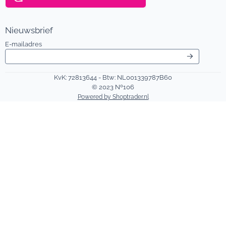
Nieuwsbrief
Vul je e-mailadres in voor de nieuwsbrief
E-mailadres
KvK: 72813644 - Btw: NL001339787B60
© 2023 Nº106
Powered by Shoptrader.nl