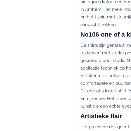
biologisch katoen en hee
in Arnhem. Het merk no106 
nu het t shirt met kleurr
aandacht trekken.
No106 one of a ki
De shirts zijn gemaakt 
textielverf met sterke p
gecreëerd door studio №1
applicatie techniek op he
Het kleurrijke ontwerp z
comfortabele en duurza
Dit one of a kind t-shir
en bijzonder. Het is een 
kunst die een echte eye
Artistieke flair
Het prachtige designer 