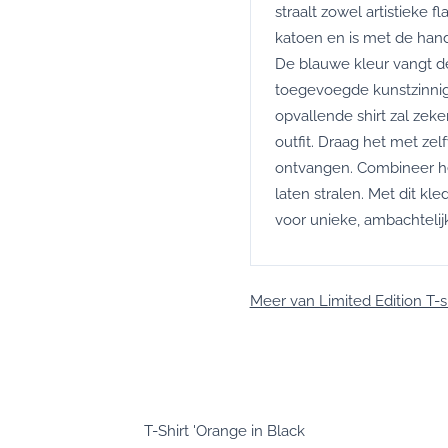
straalt zowel artistieke fla
katoen en is met de han
De blauwe kleur vangt d
toegevoegde kunstzinnig
opvallende shirt zal zek
outfit. Draag het met z
ontvangen. Combineer he
laten stralen. Met dit kled
voor unieke, ambachteli
Meer van Limited Edition T-s
T-Shirt 'Orange in Black