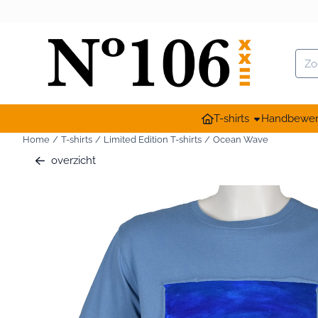
Cookievoorkeuren zijn momenteel gesloten.
Zoe
T-shirts
Handbewer
Home
/
T-shirts
/
Limited Edition T-shirts
/
Ocean Wave
overzicht