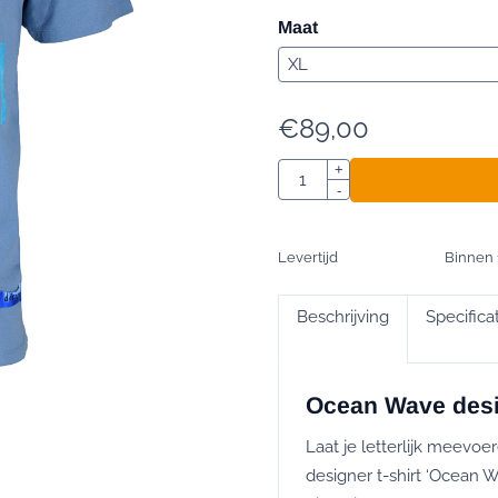
Maat
€
89,00
Aantal
+
-
Levertijd
Binnen 
Beschrijving
Specifica
Ocean Wave desig
Laat je letterlijk meevo
designer t-shirt ‘Ocean W