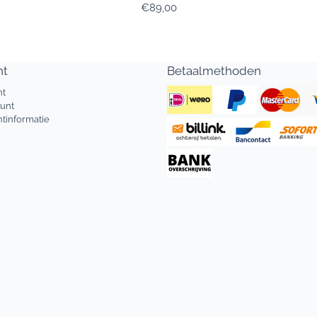
Prijs: 89,00
€89,00
nt
Betaalmethoden
nt
ount
tinformatie