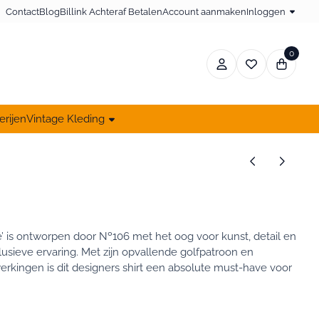
Contact
Blog
Billink Achteraf Betalen
Account aanmaken
Inloggen
0
erijen
Vintage Kleding
’ is ontworpen door Nº106 met het oog voor kunst, detail en
lusieve ervaring. Met zijn opvallende golfpatroon en
rkingen is dit designers shirt een absolute must-have voor