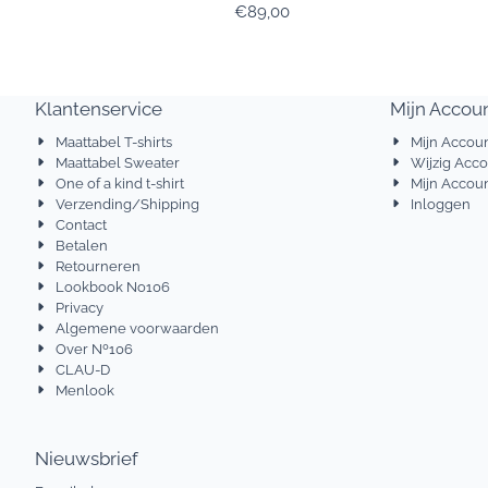
Prijs: 89,00
€89,00
Klantenservice
Mijn Accou
Maattabel T-shirts
Mijn Accou
Maattabel Sweater
Wijzig Acc
One of a kind t-shirt
Mijn Accoun
Verzending/Shipping
Inloggen
Contact
Betalen
Retourneren
Lookbook No106
Privacy
Algemene voorwaarden
Over Nº106
CLAU-D
Menlook
Nieuwsbrief