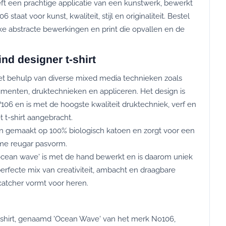
ft een prachtige applicatie van een kunstwerk, bewerkt
staat voor kunst, kwaliteit, stijl en originaliteit. Bestel
ijke abstracte bewerkingen en print die opvallen en de
nd designer t-shirt
met behulp van diverse mixed media technieken zoals
igmenten, druktechnieken en appliceren. Het design is
06 en is met de hoogste kwaliteit druktechniek, verf en
t t-shirt aangebracht.
ijn gemaakt op 100% biologisch katoen en zorgt voor een
me reugar pasvorm.
t "ocean wave' is met de hand bewerkt en is daarom uniek
perfecte mix van creativiteit, ambacht en draagbare
catcher vormt voor heren.
t-shirt, genaamd 'Ocean Wave' van het merk No106,