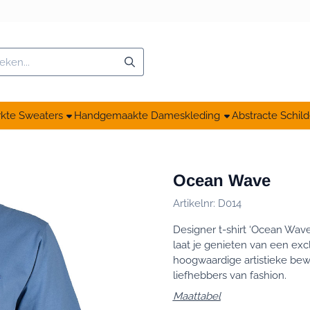
ken
kte Sweaters
Handgemaakte Dameskleding
Abstracte Schild
Ocean Wave
Artikelnr:
D014
Designer t-shirt ‘Ocean Wave
laat je genieten van een exc
hoogwaardige artistieke bewe
liefhebbers van fashion.
Maattabel