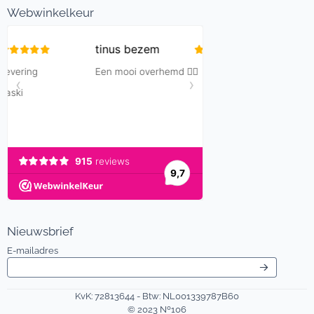
Webwinkelkeur
Nieuwsbrief
Vul je e-mailadres in voor de nieuwsbrief
E-mailadres
KvK: 72813644 - Btw: NL001339787B60
© 2023 Nº106