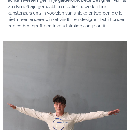
echte investeringen in je garderobe. Deze Designer T-shirts
van No106 zijn gemaakt en creatief bewerkt door
kunstenaars en zijn voorzien van unieke ontwerpen die je
niet in een andere winkel vindt. Een designer T-shirt onder
een colbert geeft een luxe uitstraling aan je outfit.